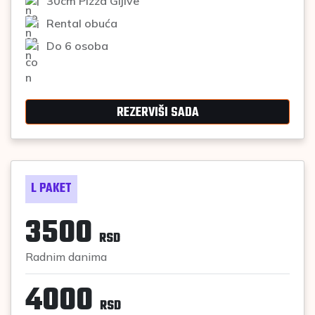
30cm Pizza Gljive
Rental obuća
Do 6 osoba
REZERVIŠI SADA
L PAKET
3500
RSD
Radnim danima
4000
RSD