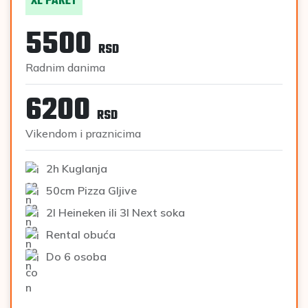
XL PAKET
5500
RSD
Radnim danima
6200
RSD
Vikendom i praznicima
2h Kuglanja
50cm Pizza Gljive
2l Heineken ili 3l Next soka
Rental obuća
Do 6 osoba