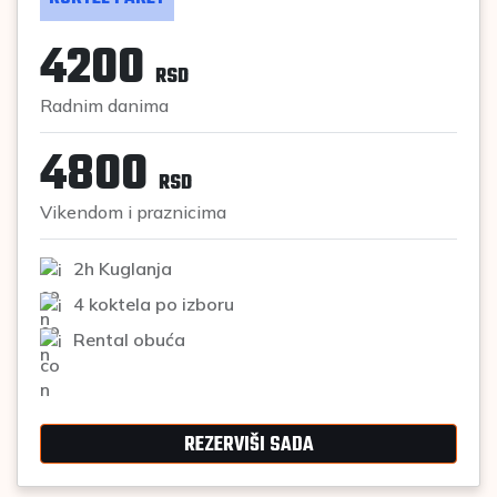
4200
RSD
Radnim danima
4800
RSD
Vikendom i praznicima
2h Kuglanja
4 koktela po izboru
Rental obuća
REZERVIŠI SADA