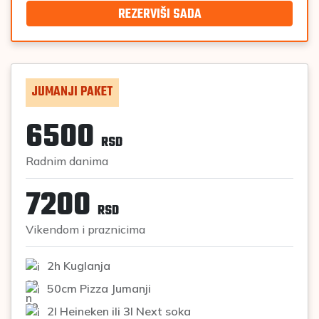
REZERVIŠI SADA
JUMANJI PAKET
6500
RSD
Radnim danima
7200
RSD
Vikendom i praznicima
2h Kuglanja
50cm Pizza Jumanji
2l Heineken ili 3l Next soka