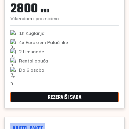
2800
RSD
Vikendom i praznicima
1h Kuglanja
4x Eurokrem Palačinke
2 Limunade
Rental obuća
Do 6 osoba
REZERVIŠI SADA
KOKTEL PAKET