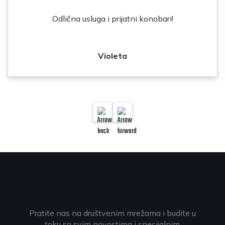
Odlična usluga i prijatni konobari!
Violeta
Pratite nas na društvenim mrežama i budite u
toku sa svim novostima i specijalnim