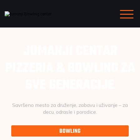
JUMANJI CENTAR
PIZZERIA & BOWLING ZA
SVE GENERACIJE
Savršeno mesto za druženje, zabavu i uživanje – za
decu, odrasle i porodice.
BOWLING