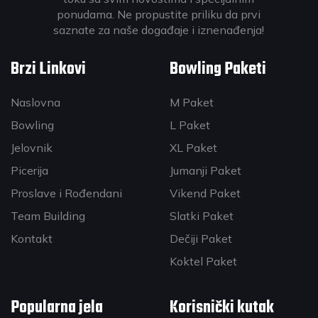
ponudama. Ne propustite priliku da prvi
saznate za naše događaje i iznenađenja!
Brzi Linkovi
Bowling Paketi
Naslovna
M Paket
Bowling
L Paket
Jelovnik
XL Paket
Picerija
Jumanji Paket
Proslave i Rođendani
Vikend Paket
Team Building
Slatki Paket
Kontakt
Dečiji Paket
Koktel Paket
Popularna jela
Korisnički kutak