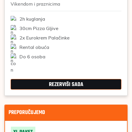
Vikendom i praznicima
2h kuglanja
30cm Pizza Gljive
2x Eurokrem Palačinke
Rental obuća
Do 6 osoba
REZERVIŠI SADA
PREPORUČUJEMO